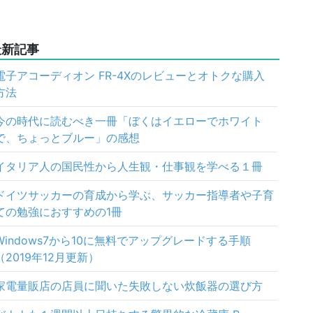
最新記事
電子アコーディオン FR-4Xのレビューとオトクな購入
方法
今の時代に読むべき一冊「ぼくはイエローでホワイト
で、ちょっとブルー」の感想
イタリア人の国民性から人生観・仕事観を学べる１冊
ドイツサッカーの育成から学ぶ、サッカー指導者や子育
ての勉強におすすめの1冊
Windows7から10に無料でアップグレードする手順
（2019年12月更新）
家電量販店の店員に聞いた失敗しない炊飯器の選び方