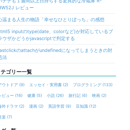
バナナも１週間以上日持ちする驚異的な冷蔵庫 R-
HW52J レビュー
心温まる人生の物語「幸せなひとりぼっち」の感想
html5 inputのtype(date、colorなど)が対応しているブ
ラウザかどうかjavascriptで判定する
fastclickのattachがundefinedになってしまうときの対
処法
カテゴリー一覧
アウトドア
(9)
エッセイ・実用書
(2)
プログラミング
(133)
レビュー
(16)
健康
(5)
小説
(26)
旅行記
(6)
映画
(2)
海外ドラマ
(2)
漫画
(2)
英語学習
(9)
豆知識
(12)
音楽
(7)