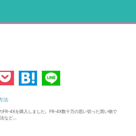
方法
on）のFR-4Xを購入しました。FR-4X数十万の思い切った買い物で
など...