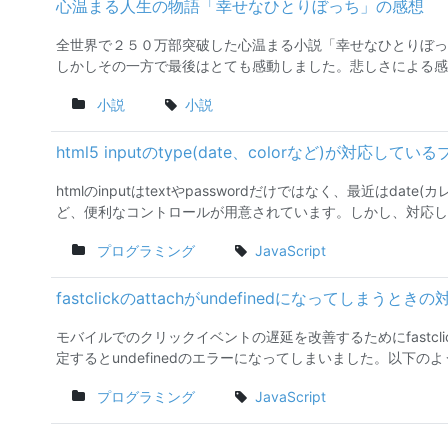
心温まる人生の物語「幸せなひとりぼっち」の感想
全世界で２５０万部突破した心温まる小説「幸せなひとりぼっ
しかしその一方で最後はとても感動しました。悲しさによる感動
小説
小説
html5 inputのtype(date、colorなど)が対応して
htmlのinputはtextやpasswordだけではなく、最近はda
ど、便利なコントロールが用意されています。しかし、対応し..
プログラミング
JavaScript
fastclickのattachがundefinedになってしまうとき
モバイルでのクリックイベントの遅延を改善するためにfastc
定するとundefinedのエラーになってしまいました。以下のよう
プログラミング
JavaScript