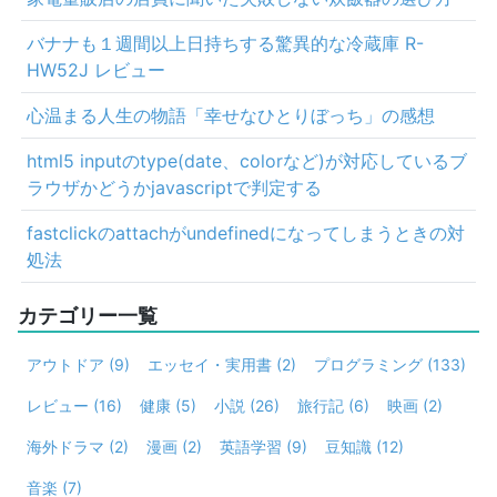
バナナも１週間以上日持ちする驚異的な冷蔵庫 R-
HW52J レビュー
心温まる人生の物語「幸せなひとりぼっち」の感想
html5 inputのtype(date、colorなど)が対応しているブ
ラウザかどうかjavascriptで判定する
fastclickのattachがundefinedになってしまうときの対
処法
カテゴリー一覧
アウトドア
(9)
エッセイ・実用書
(2)
プログラミング
(133)
レビュー
(16)
健康
(5)
小説
(26)
旅行記
(6)
映画
(2)
海外ドラマ
(2)
漫画
(2)
英語学習
(9)
豆知識
(12)
音楽
(7)