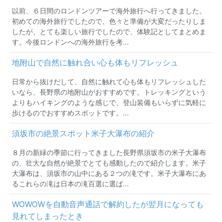
以前、６日間のロンドンツアーで海外旅行へ行ってきました。
初めての海外旅行でしたので、色々と準備が大変だったりしま
したが、とても楽しい旅行でしたので、体験記としてまとめま
す。今後ロンドンへの海外旅行を考...
地附山で自然に触れ合い心も体もリフレッシュ
日常から抜けだして、自然に触れて心も体もリフレッシュした
いなら、長野県の地附山がおすすめです。トレッキングという
よりもハイキングのような感じで、登山装備もいらずに気軽に
歩けるのでおすすめスポットです。...
須坂市の絶景スポット米子大瀑布の紹介
８月の新緑の季節に行ってきました長野県須坂市の米子大瀑布
の、壮大な自然が絶景でとても感動したので紹介します。米子
大瀑布は、須坂市の山中にある２つの滝です。米子大瀑布にあ
るこれらの滝は日本の滝百選に選ば...
WOWOWを自動音声通話で解約したが翌月になっても
見れてしまったとき