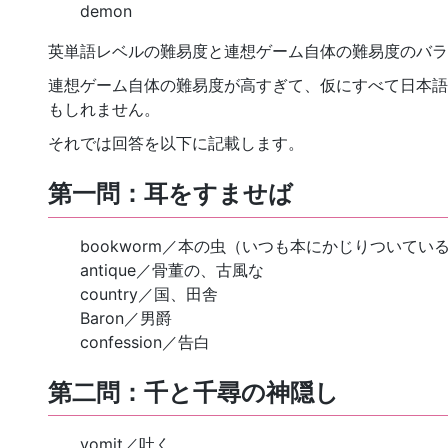
demon
英単語レベルの難易度と連想ゲーム自体の難易度のバラ
連想ゲーム自体の難易度が高すぎて、仮にすべて日本語
もしれません。
それでは回答を以下に記載します。
第一問：耳をすませば
bookworm／本の虫（いつも本にかじりついてい
antique／骨董の、古風な
country／国、田舎
Baron／男爵
confession／告白
第二問：千と千尋の神隠し
vomit／吐く