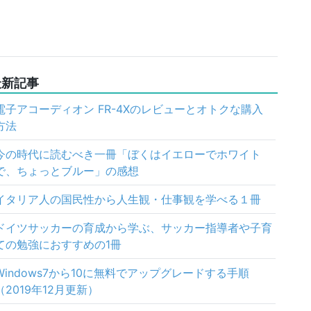
最新記事
電子アコーディオン FR-4Xのレビューとオトクな購入
方法
今の時代に読むべき一冊「ぼくはイエローでホワイト
で、ちょっとブルー」の感想
イタリア人の国民性から人生観・仕事観を学べる１冊
ドイツサッカーの育成から学ぶ、サッカー指導者や子育
ての勉強におすすめの1冊
Windows7から10に無料でアップグレードする手順
（2019年12月更新）