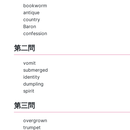
bookworm
antique
country
Baron
confession
第二問
vomit
submerged
identity
dumpling
spirit
第三問
overgrown
trumpet