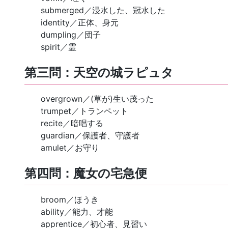
submerged／浸水した、冠水した
identity／正体、身元
dumpling／団子
spirit／霊
第三問：天空の城ラピュタ
overgrown／(草が)生い茂った
trumpet／トランペット
recite／暗唱する
guardian／保護者、守護者
amulet／お守り
第四問：魔女の宅急便
broom／ほうき
ability／能力、才能
apprentice／初心者、見習い