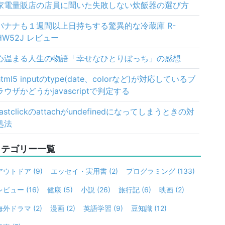
家電量販店の店員に聞いた失敗しない炊飯器の選び方
バナナも１週間以上日持ちする驚異的な冷蔵庫 R-
HW52J レビュー
心温まる人生の物語「幸せなひとりぼっち」の感想
html5 inputのtype(date、colorなど)が対応しているブ
ラウザかどうかjavascriptで判定する
fastclickのattachがundefinedになってしまうときの対
処法
カテゴリー一覧
アウトドア
(9)
エッセイ・実用書
(2)
プログラミング
(133)
レビュー
(16)
健康
(5)
小説
(26)
旅行記
(6)
映画
(2)
海外ドラマ
(2)
漫画
(2)
英語学習
(9)
豆知識
(12)