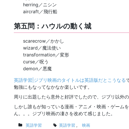
herring／ニシン
aircraft／飛行船
第五問：ハウルの動く城
scarecrow／かかし
wizard／魔法使い
transformation／変形
curse／呪う
demon／悪魔
英語学習|ジブリ映画のタイトルは英語版だとこうなる
勉強にもなってなかなか楽しいです。
周りに出題したら意外と好評でしたので、ジブリ以外の
しかし誰もが知っている漫画・アニメ・映画・ゲームを
ん。。。ジブリ映画の凄さを改めて感じました。
英語学習
英語学習
,
映画